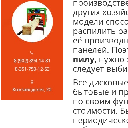
производств
других хозяй
модели спосо
распилить ра
её производн
панелей. По
пилу
, нужно
следует выби
Все дисковые
бытовые и п
по своим фу
стоимости. Б
периодическо